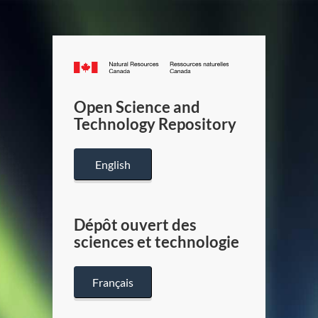
Canada.ca
/
Gouverneme
Open Science and
du
Technology Repository
Canada
English
Dépôt ouvert des
sciences et technologie
Français