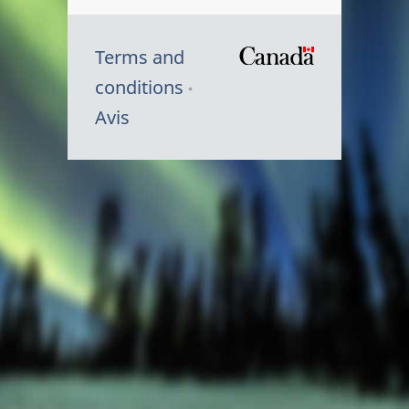
Terms and
/
conditions
Symbole
Avis
du
gouvernem
du
Canada