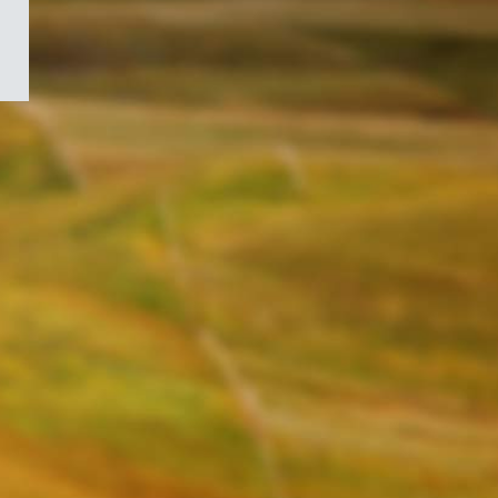
/
Symbole
du
gouvernement
du
Canada