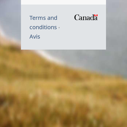
Terms and
/
conditions
Symbole
Avis
du
gouvernem
du
Canada