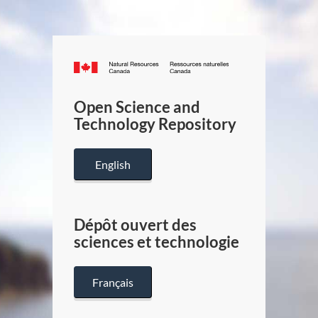
Canada.ca
/
Gouverneme
Open Science and
du
Technology Repository
Canada
English
Dépôt ouvert des
sciences et technologie
Français