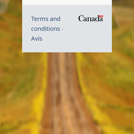
Terms and
/
conditions
Symbole
Avis
du
gouvernem
du
Canada