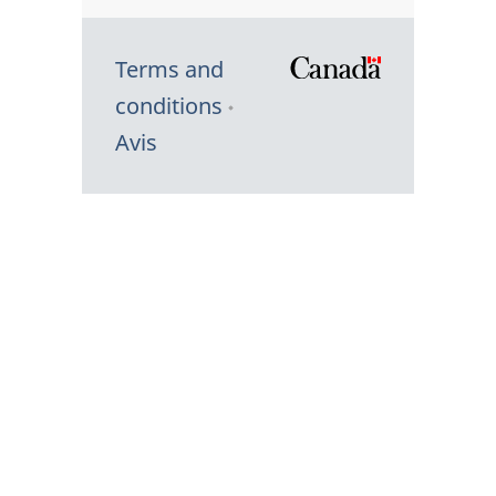
Terms and
/
conditions
Symbole
Avis
du
gouvernem
du
Canada