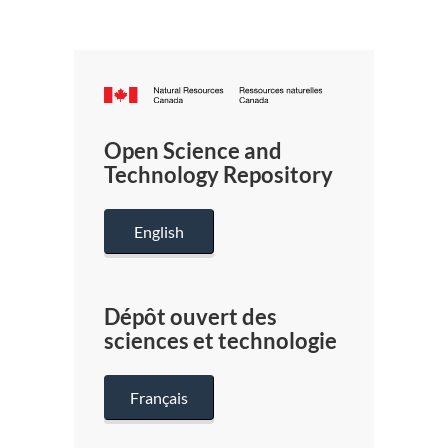
Canada.ca
/
Gouverneme
Open Science and
du
Technology Repository
Canada
English
Dépôt ouvert des
sciences et technologie
Français