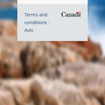
Terms and
/
conditions
Symbole
Avis
du
gouvernem
du
Canada