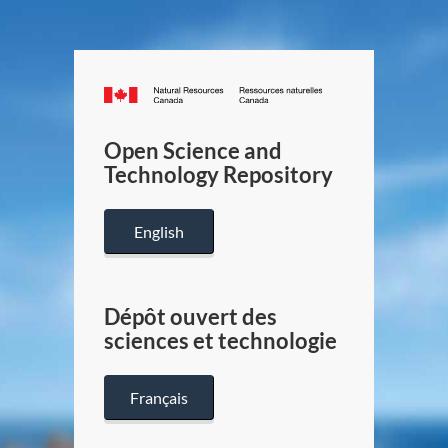
Canada.ca
/
Gouverneme
Open Science and
du
Technology Repository
Canada
English
Dépôt ouvert des
sciences et technologie
Français