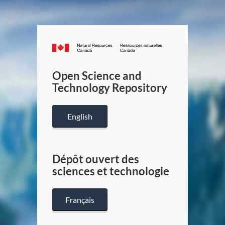
Canada.ca
/
Gouverneme
Open Science and
du
Technology Repository
Canada
English
Dépôt ouvert des
sciences et technologie
Français