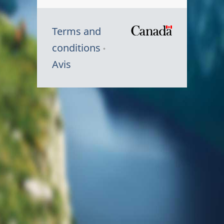
Terms and
/
conditions
Symbole
Avis
du
gouvernem
du
Canada