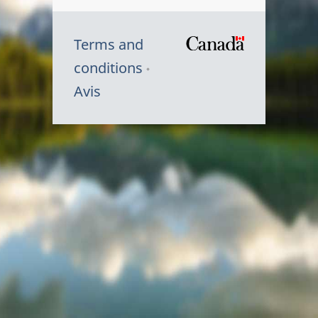
Terms and
/
conditions
Symbole
Avis
du
gouvernem
du
Canada