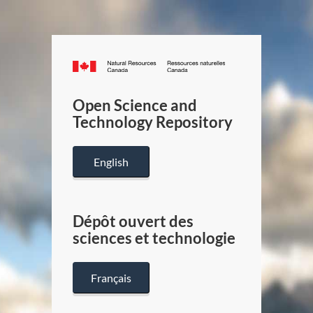
Canada.ca
/
Gouverneme
Open Science and
du
Technology Repository
Canada
English
Dépôt ouvert des
sciences et technologie
Français