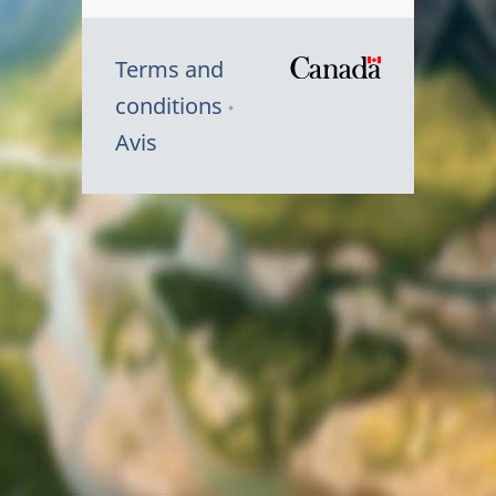
Terms and
/
conditions
Symbole
Avis
du
gouvernem
du
Canada