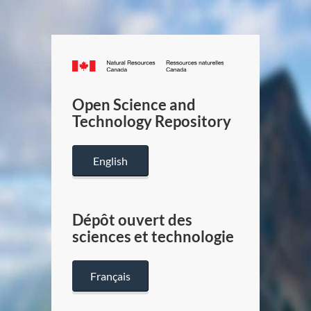
Canada.ca
/
Gouverneme
Open Science and
du
Technology Repository
Canada
English
Dépôt ouvert des
sciences et technologie
Français