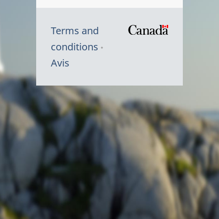
Terms and
/
conditions
Symbole
Avis
du
gouvernem
du
Canada