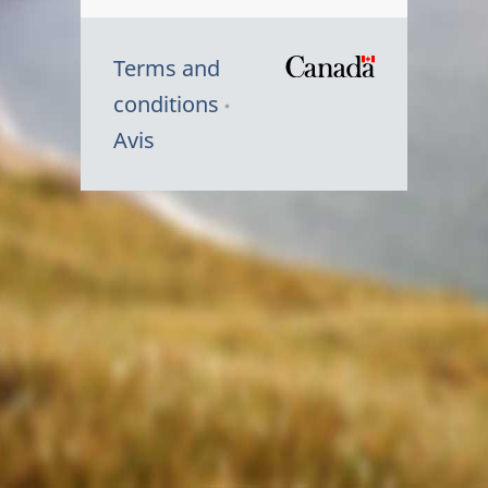
Terms and
/
conditions
Symbole
Avis
du
gouvernem
du
Canada