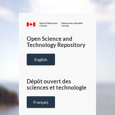
Canada.ca
/
Gouverneme
Open Science and
du
Technology Repository
Canada
English
Dépôt ouvert des
sciences et technologie
Français