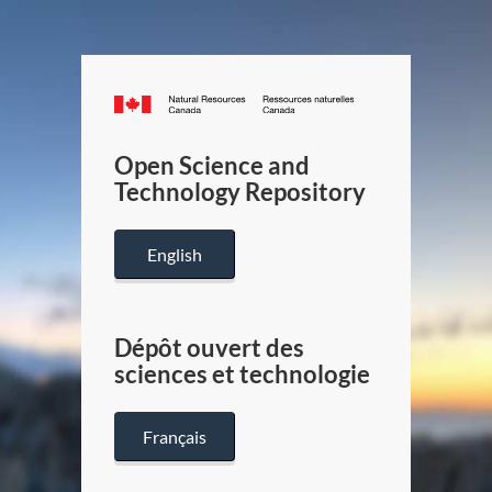
Canada.ca
/
Gouverneme
Open Science and
du
Technology Repository
Canada
English
Dépôt ouvert des
sciences et technologie
Français