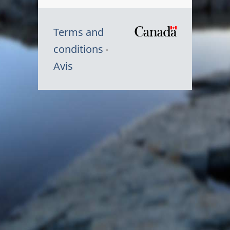
Terms and
/
conditions
Symbole
Avis
du
gouvernem
du
Canada