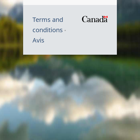
Terms and
/
conditions
Symbole
Avis
du
gouvernem
du
Canada