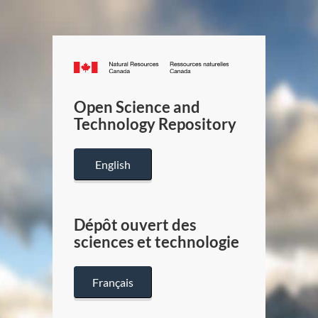
Canada.ca
/
Gouverneme
Open Science and
du
Technology Repository
Canada
English
Dépôt ouvert des
sciences et technologie
Français