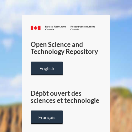
Canada.ca
/
Gouverneme
Open Science and
du
Technology Repository
Canada
English
Dépôt ouvert des
sciences et technologie
Français