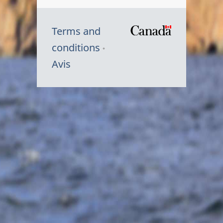
Terms and
/
conditions
Symbole
Avis
du
gouvernem
du
Canada