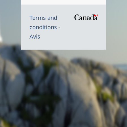
Terms and
/
conditions
Symbole
Avis
du
gouvernem
du
Canada