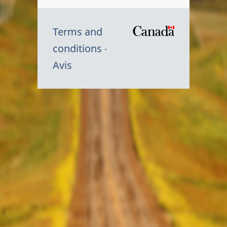
Terms and
/
conditions
Symbole
Avis
du
gouvernem
du
Canada