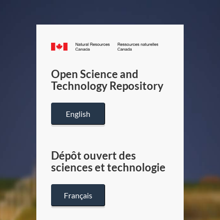
Canada.ca
/
Gouverneme
Open Science and
du
Technology Repository
Canada
English
Dépôt ouvert des
sciences et technologie
Français