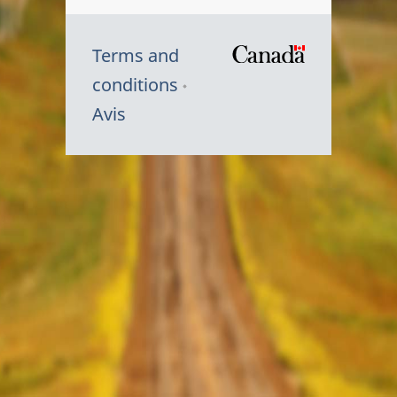
Terms and
/
conditions
Symbole
Avis
du
gouvernem
du
Canada