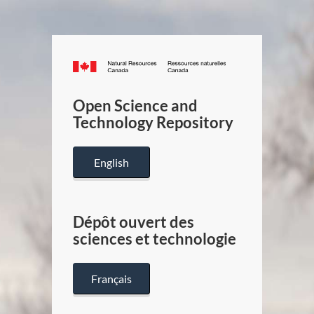
Canada.ca
/
Gouverneme
Open Science and
du
Technology Repository
Canada
English
Dépôt ouvert des
sciences et technologie
Français