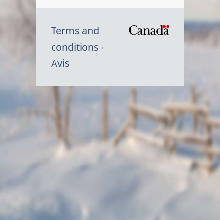
Terms and
/
conditions
Symbole
Avis
du
gouvernem
du
Canada