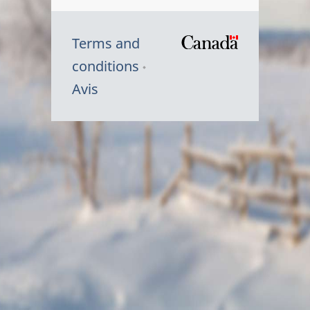
Terms and
/
conditions
Symbole
Avis
du
gouvernem
du
Canada