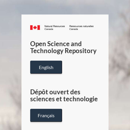
Canada.ca
/
Gouverneme
Open Science and
du
Technology Repository
Canada
English
Dépôt ouvert des
sciences et technologie
Français