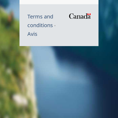
Terms and
/
conditions
Symbole
Avis
du
gouvernem
du
Canada