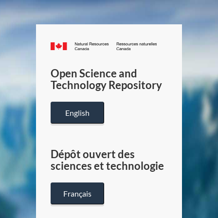
Canada.ca
/
Gouverneme
Open Science and
du
Technology Repository
Canada
English
Dépôt ouvert des
sciences et technologie
Français