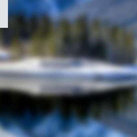
/
Symbole
du
gouvernement
du
Canada