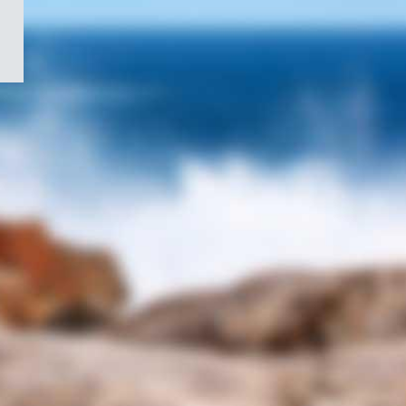
/
Symbole
du
gouvernement
du
Canada