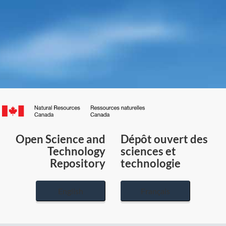
Canada.ca
/
Gouvernement
Open Science and
Dépôt ouvert des
du
Technology
sciences et
Canada
Repository
technologie
English
Français