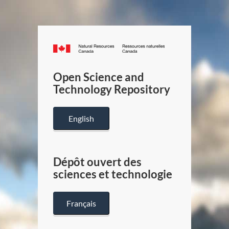
Canada.ca
/
Gouverneme
Open Science and
du
Technology Repository
Canada
English
Dépôt ouvert des
sciences et technologie
Français