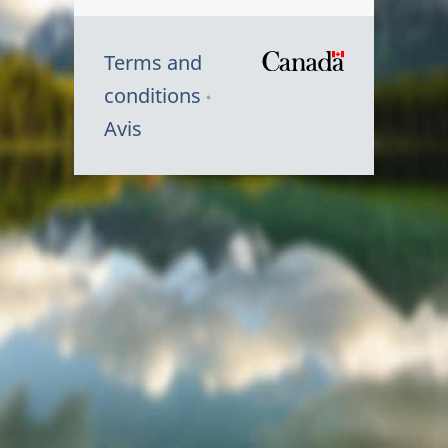
Terms and
/
conditions
Symbole
Avis
du
gouvernem
du
Canada