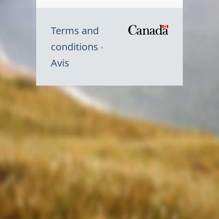
Terms and
/
conditions
Symbole
Avis
du
gouvernem
du
Canada