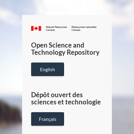
Canada.ca
/
Gouverneme
Open Science and
du
Technology Repository
Canada
English
Dépôt ouvert des
sciences et technologie
Français