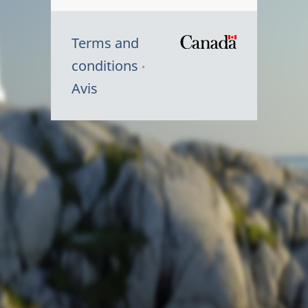
Terms and
/
conditions
Symbole
Avis
du
gouvernem
du
Canada