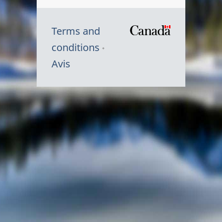
Terms and
/
conditions
Symbole
Avis
du
gouvernem
du
Canada