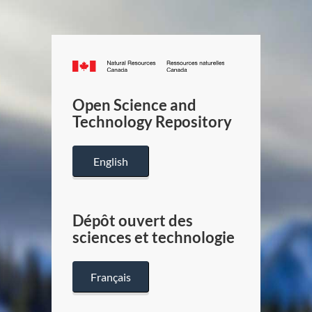
Canada.ca
/
Gouverneme
Open Science and
du
Technology Repository
Canada
English
Dépôt ouvert des
sciences et technologie
Français