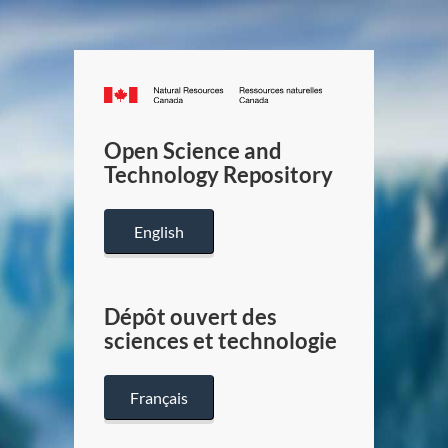
Canada.ca
/
Gouverneme
Open Science and
du
Technology Repository
Canada
English
Dépôt ouvert des
sciences et technologie
Français