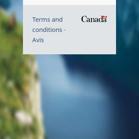
Terms and
/
conditions
Symbole
Avis
du
gouvernem
du
Canada