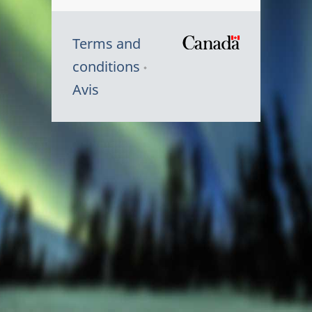
Terms and
/
conditions
Symbole
Avis
du
gouvernem
du
Canada