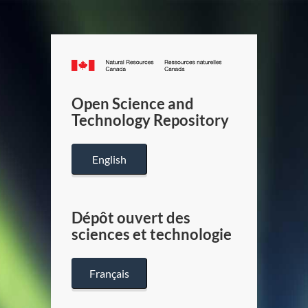
Canada.ca
/
Gouverneme
Open Science and
du
Technology Repository
Canada
English
Dépôt ouvert des
sciences et technologie
Français