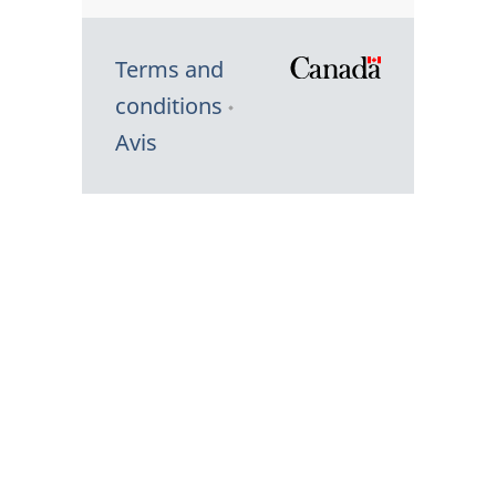
Terms and
/
conditions
Symbole
Avis
du
gouvernem
du
Canada