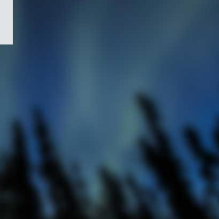
/
Symbole
du
gouvernement
du
Canada