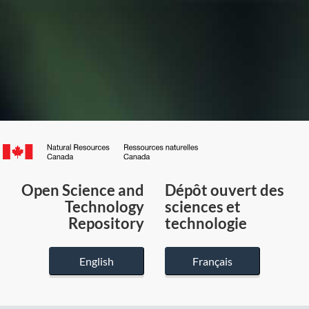
Canada.ca
/
Gouvernement
Open Science and
Dépôt ouvert des
du
Technology
sciences et
Canada
Repository
technologie
English
Français