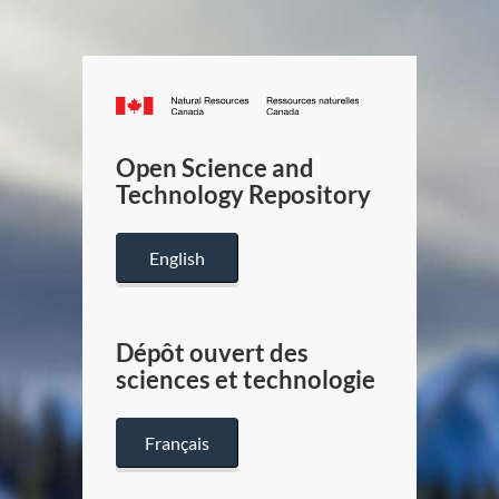
Canada.ca
/
Gouverneme
Open Science and
du
Technology Repository
Canada
English
Dépôt ouvert des
sciences et technologie
Français