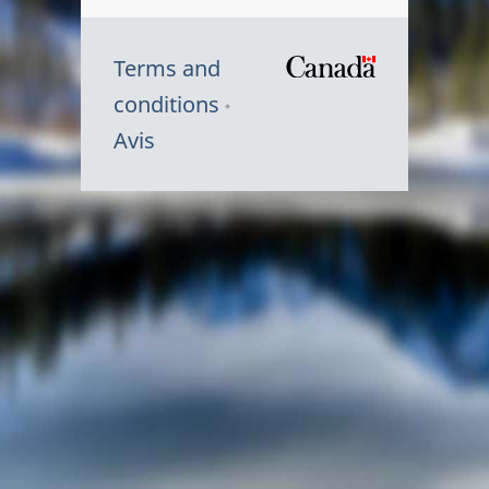
Terms and
/
conditions
Symbole
Avis
du
gouvernem
du
Canada