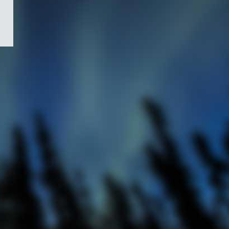
/
Symbole
du
gouvernement
du
Canada