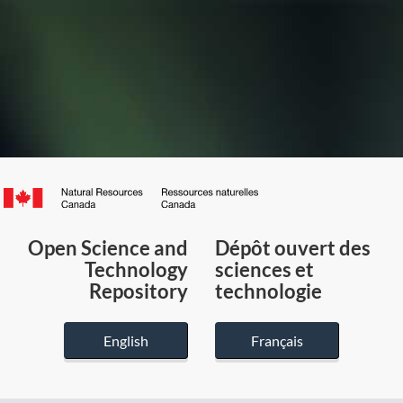
Canada.ca
/
Gouvernement
Open Science and
Dépôt ouvert des
du
Technology
sciences et
Canada
Repository
technologie
English
Français