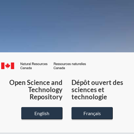
Canada.ca
/
Gouvernement
Open Science and
Dépôt ouvert des
du
Technology
sciences et
Canada
Repository
technologie
English
Français