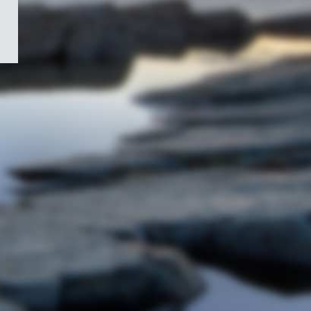
/
Symbole
du
gouvernement
du
Canada