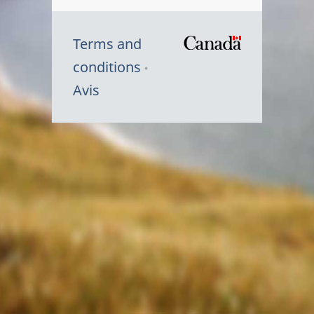
Terms and
/
conditions
Symbole
Avis
du
gouvernem
du
Canada