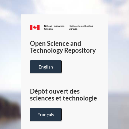
Canada.ca
/
Gouverneme
Open Science and
du
Technology Repository
Canada
English
Dépôt ouvert des
sciences et technologie
Français