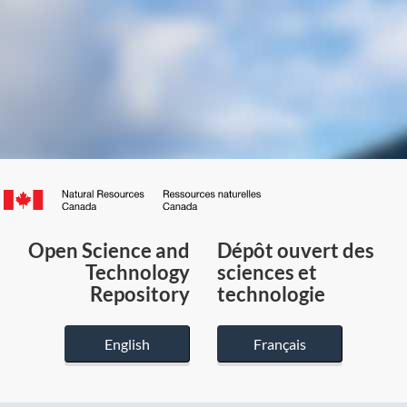
Canada.ca
/
Gouvernement
Open Science and
Dépôt ouvert des
du
Technology
sciences et
Canada
Repository
technologie
English
Français