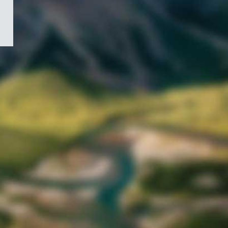
/
Symbole
du
gouvernement
du
Canada