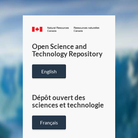
Canada.ca
/
Gouverneme
Open Science and
du
Technology Repository
Canada
English
Dépôt ouvert des
sciences et technologie
Français