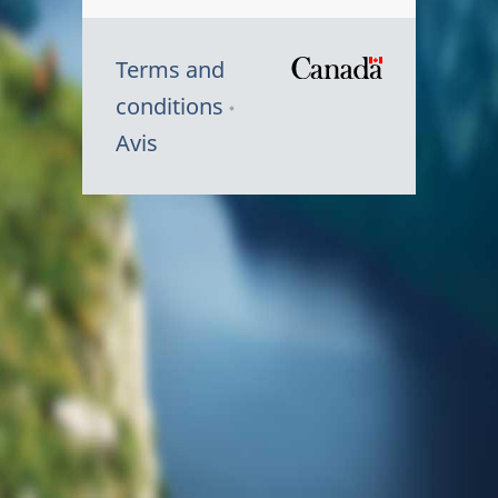
Terms and
/
conditions
Symbole
Avis
du
gouvernem
du
Canada