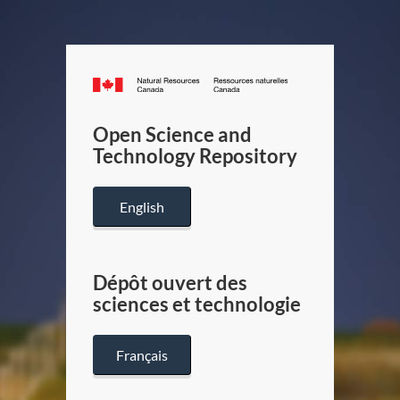
Canada.ca
/
Gouverneme
Open Science and
du
Technology Repository
Canada
English
Dépôt ouvert des
sciences et technologie
Français