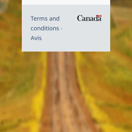
Terms and
/
conditions
Symbole
Avis
du
gouvernem
du
Canada