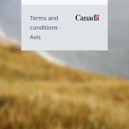
Terms and
/
conditions
Symbole
Avis
du
gouvernem
du
Canada