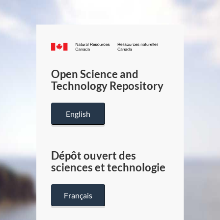
Canada.ca
/
Gouverneme
Open Science and
du
Technology Repository
Canada
English
Dépôt ouvert des
sciences et technologie
Français