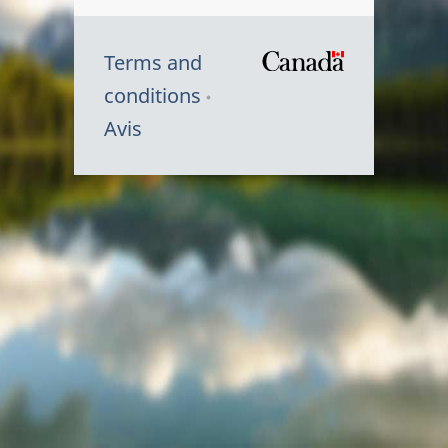
Terms and
/
conditions
Symbole
Avis
du
gouvernem
du
Canada