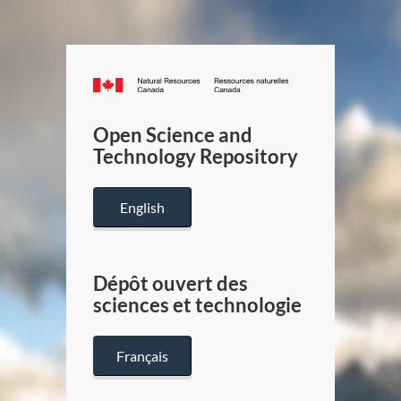
Canada.ca
/
Gouverneme
Open Science and
du
Technology Repository
Canada
English
Dépôt ouvert des
sciences et technologie
Français