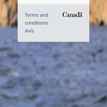
Terms and
/
conditions
Symbole
Avis
du
gouvernem
du
Canada