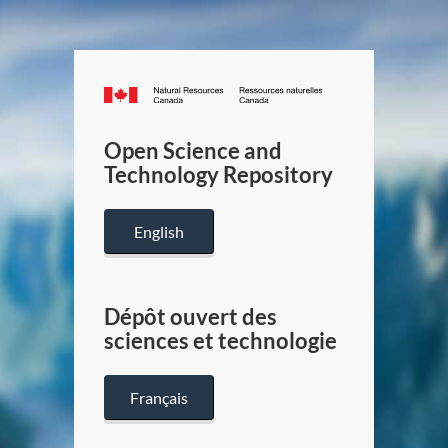
Canada.ca
/
Gouverneme
Open Science and
du
Technology Repository
Canada
English
Dépôt ouvert des
sciences et technologie
Français