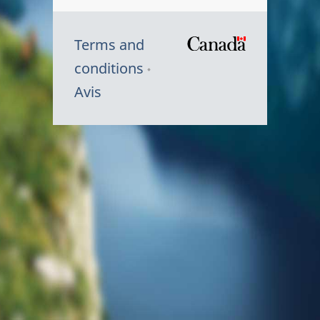
Terms and
/
conditions
Symbole
Avis
du
gouvernem
du
Canada