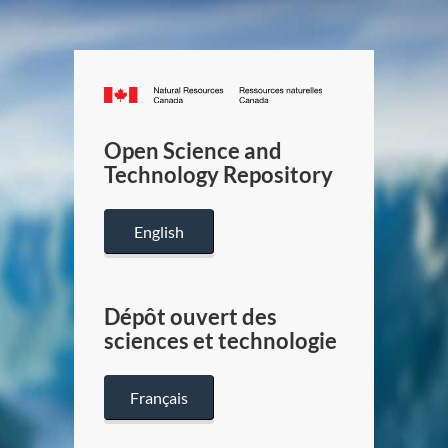
Canada.ca
/
Gouverneme
Open Science and
du
Technology Repository
Canada
English
Dépôt ouvert des
sciences et technologie
Français