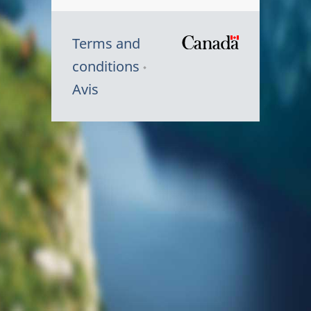
Terms and
/
conditions
Symbole
Avis
du
gouvernem
du
Canada