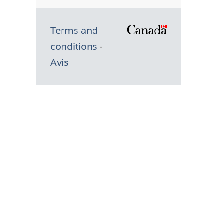
Terms and
/
conditions
Symbole
Avis
du
gouvernem
du
Canada