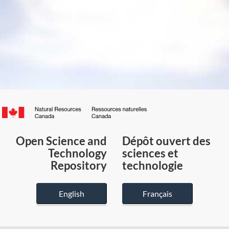
Canada.ca
/
Gouvernement
Open Science and
Dépôt ouvert des
du
Technology
sciences et
Canada
Repository
technologie
English
Français