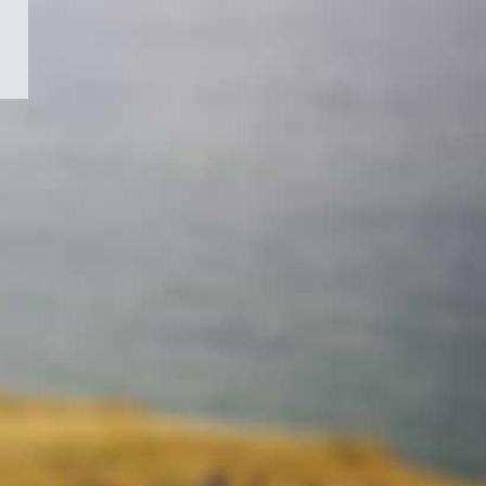
/
Symbole
du
gouvernement
du
Canada