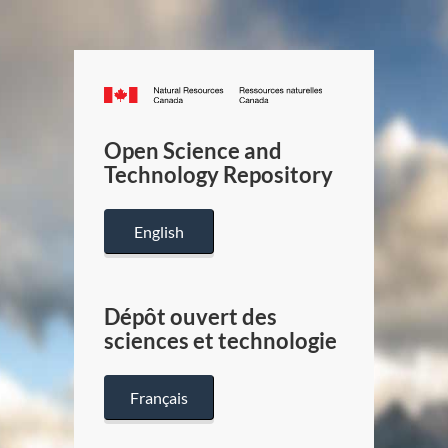
Canada.ca
/
Gouverneme
Open Science and
du
Technology Repository
Canada
English
Dépôt ouvert des
sciences et technologie
Français