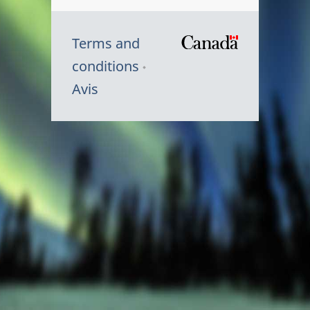
Terms and
/
conditions
Symbole
Avis
du
gouvernem
du
Canada