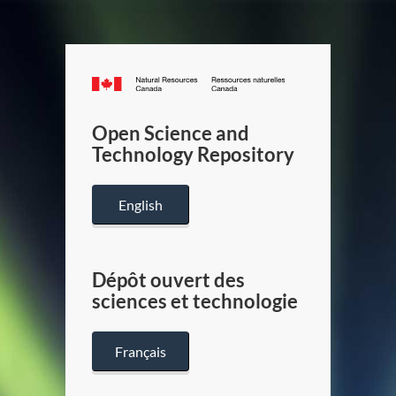
Canada.ca
/
Gouverneme
Open Science and
du
Technology Repository
Canada
English
Dépôt ouvert des
sciences et technologie
Français