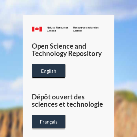
Canada.ca
/
Gouverneme
Open Science and
du
Technology Repository
Canada
English
Dépôt ouvert des
sciences et technologie
Français