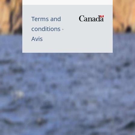
Terms and
/
conditions
Symbole
Avis
du
gouvernem
du
Canada