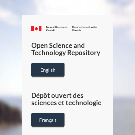
Canada.ca
/
Gouverneme
Open Science and
du
Technology Repository
Canada
English
Dépôt ouvert des
sciences et technologie
Français