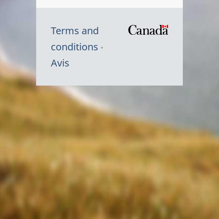
Terms and
/
conditions
Symbole
Avis
du
gouvernem
du
Canada