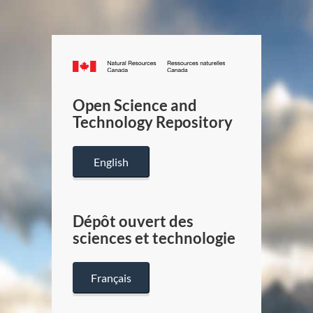
Canada.ca
/
Gouverneme
Open Science and
du
Technology Repository
Canada
English
Dépôt ouvert des
sciences et technologie
Français