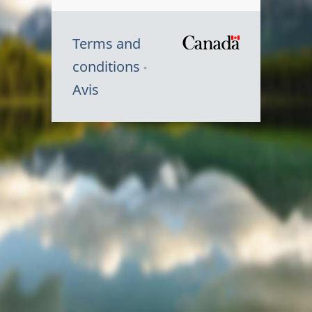
Terms and
/
conditions
Symbole
Avis
du
gouvernem
du
Canada