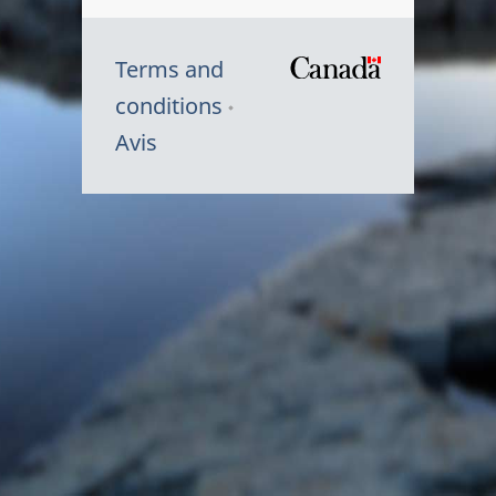
Terms and
/
conditions
Symbole
Avis
du
gouvernem
du
Canada