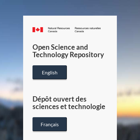
Canada.ca
/
Gouverneme
Open Science and
du
Technology Repository
Canada
English
Dépôt ouvert des
sciences et technologie
Français